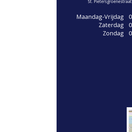
St. Pietersgroenestraa
Maandag-Vrijdag
0
Zaterdag
0
Zondag
0