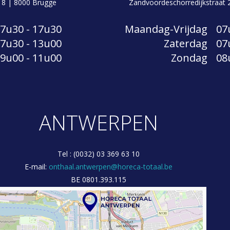
t 8 | 8000 Brugge
Zandvoordeschorredijkstraat 
7u30 - 17u30
Maandag-Vrijdag
07
7u30 - 13u00
Zaterdag
07
9u00 - 11u00
Zondag
08
ANTWERPEN
Tel : (0032) 03 369 63 10
E-mail:
onthaal.antwerpen@horeca-totaal.be
BE 0801.393.115