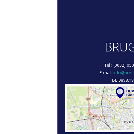
BRU
Tel : (0032) 05
E-mail:
info@hore
BE 0898.19