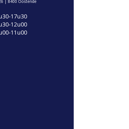
26 | 8400 Oostende
u30-17u30
u30-12u00
u00-11u00