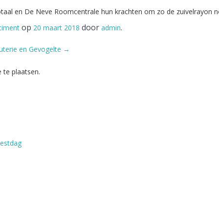
aal en De Neve Roomcentrale hun krachten om zo de zuivelrayon nog
op
door
.
timent
20 maart 2018
admin
uterie en Gevogelte
→
 te plaatsen.
eestdag