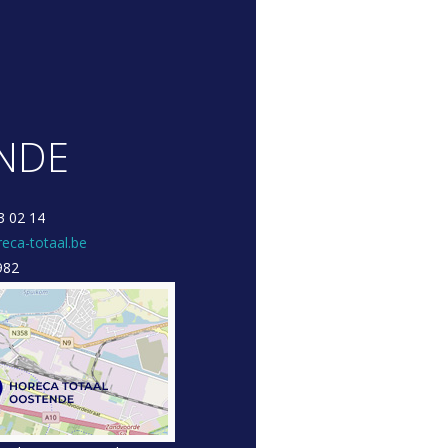
NDE
3 02 14
eca-totaal.be
982