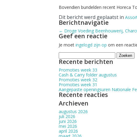
Bovendien bundelden recent Horeca Tot
Dit bericht werd geplaatst in
Assor
Berichtnavigatie
←
Droge Voeding
Beenhouwerij, Charc
Geef een reactie
Je moet
ingelogd zijn op
om een reactie
Zoeken
naar:
Recente berichten
Promoties week 33
Cash & Carry folder augustus
Promoties week 32
Promoties week 31
Aangepaste openingsuren Nationale F
Recente reacties
Archieven
augustus 2026
juli 2026
juni 2026
mei 2026
april 2026
maart 2026