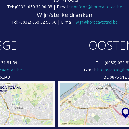
Tel: (0032) 050 32 90 88 | E-mail :
nonfood@horeca-totaal.be
Wijn/sterke dranken
Tel: (0032) 050 32 90 76 | E-mail :
wijn@horeca-totaal.be
GGE
OOSTE
0 31 31 59
Tel : (0032) 059 3
ca-totaal.be
E-mail:
hto.receptie@hor
6.343
BE 0876.512.