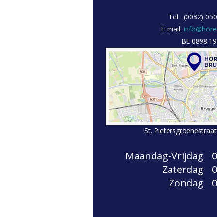
Tel : (0032) 05
E-mail:
info@hore
BE 0898.19
St. Pietersgroenestraa
Maandag-Vrijdag
0
Zaterdag
0
Zondag
0