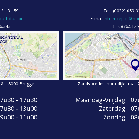
0 31 31 59
Tel : (0032) 059 3
ca-totaal.be
E-mail:
hto.receptie@hor
6.343
BE 0876.512.
t 8 | 8000 Brugge
Zandvoordeschorredijkstraat 
7u30 - 17u30
Maandag-Vrijdag
07
7u30 - 13u00
Zaterdag
07
9u00 - 11u00
Zondag
08