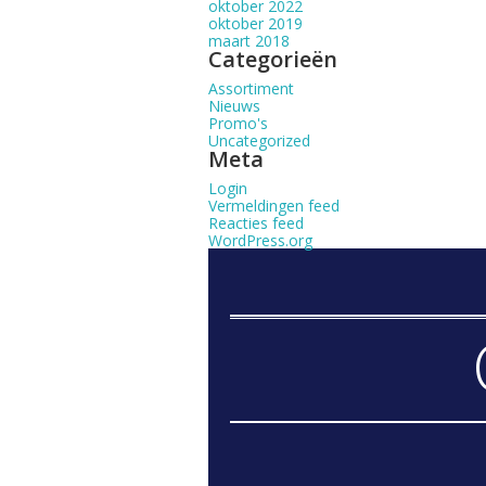
oktober 2022
oktober 2019
maart 2018
Categorieën
Assortiment
Nieuws
Promo's
Uncategorized
Meta
Login
Vermeldingen feed
Reacties feed
WordPress.org