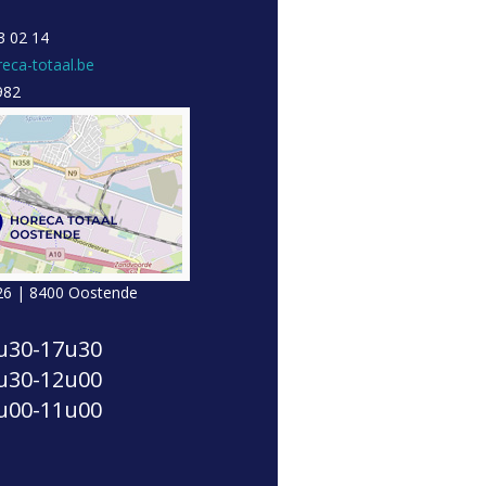
3 02 14
eca-totaal.be
982
26 | 8400 Oostende
u30-17u30
u30-12u00
u00-11u00